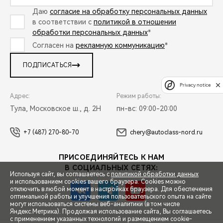
Даю
согласие на обработку персональных данных
в соответствии с
политикой в отношении
обработки персональных данных
*
Согласен на
рекламную коммуникацию
*
ПОДПИСАТЬСЯ
Privacy notice
Адрес:
Режим работы:
Тула, Московское ш., д. 2Н
пн-вс: 09:00-20:00
+7 (487) 270-80-70
chery@autoclass-nord.ru
ПРИСОЕДИНЯЙТЕСЬ К НАМ
В СОЦИАЛЬНЫХ СЕТЯХ:
Используя сайт, вы соглашаетесь с
политикой обработки данных
и использованием cookies вашего браузера. Cookies можно
отключить в любой момент в настройках браузера. Для обеспечения
оптимальной работы и улучшения пользовательского опыта на сайте
могут использоваться системы веб-аналитики (в том числе
СПЕЦПРЕДЛОЖЕНИЯ
Яндекс.Метрика). Продолжая использование сайта, Вы соглашаетесь
с применением указанных технологий и размещением cookie-