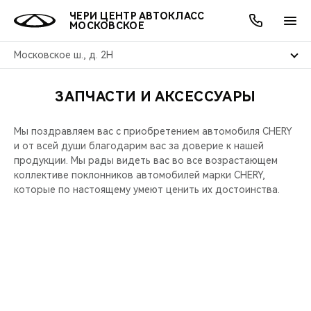
ЧЕРИ ЦЕНТР АВТОКЛАСС
МОСКОВСКОЕ
Московское ш., д. 2Н
ЗАПЧАСТИ И АКСЕССУАРЫ
ОНЛАЙН СЕРВИСЫ
ПОКУПАТЕЛЯМ
ВЛАДЕЛЬЦАМ
О КОМПАНИИ
МИР CHERY
МОДЕЛИ
АКЦИИ
Мы поздравляем вас с приобретением автомобиля CHERY
ВЫБОР И ПОКУПКА
СЕРВИС
АКСЕССУАРЫ
ВЫГОДЫ И АКЦИИ
ВЫБОР И ПОКУПКА
О НАС
ВСЕ МОДЕЛИ
и от всей души благодарим вас за доверие к нашей
продукции. Мы рады видеть вас во все возрастающем
КРЕДИТ И СТРАХОВАНИЕ
ЗАПЧАСТИ И АКСЕССУАРЫ
О БРЕНДЕ
КРЕДИТ
МЫ В СОЦСЕТЯХ
коллективе поклонников автомобилей марки CHERY,
КРОССОВЕРЫ
которые по настоящему умеют ценить их достоинства.
ПОДДЕРЖКА
CHERY В СОЦСЕТЯХ
СЕДАНЫ
CHERY CONNECT
ЛЮДИ CHERY
НОВИНКИ
БЛАГОТВОРИТЕЛЬНОСТЬ