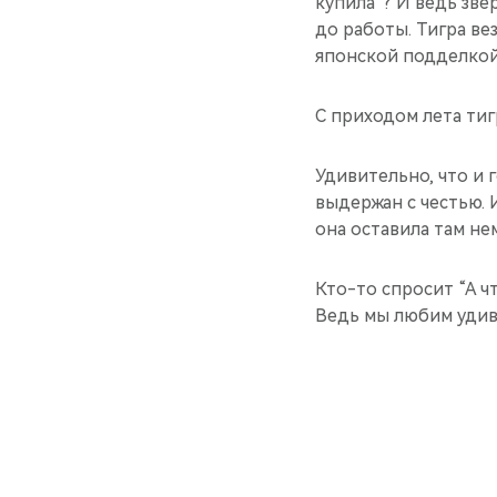
купила”? И ведь зв
до работы. Тигра вез
японской подделкой”
С приходом лета тиг
Удивительно, что и 
выдержан с честью. 
она оставила там нем
Кто-то спросит “А чт
Ведь мы любим удив