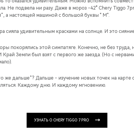
ерь то оказался удивительным. Можно вспомнить совмес
ла. Не подвела ни разу. Даже в мороз -42° Chery Tiggo 7p
, а настоящей машиной с большой буквы " М".
ра сияла удивительным красками на солнце. И это сияни
горы покорялись этой симпатяге. Конечно, не без труда, 
И Край Земли был взят с первого же заезда. (Но с нервам
ало).
о же дальше”? Дальше - изучение новых точек на карте с 
ляться. Каждому дню. И каждому мгновению.
УЗНАТЬ О CHERY TIGGO 7 PRO