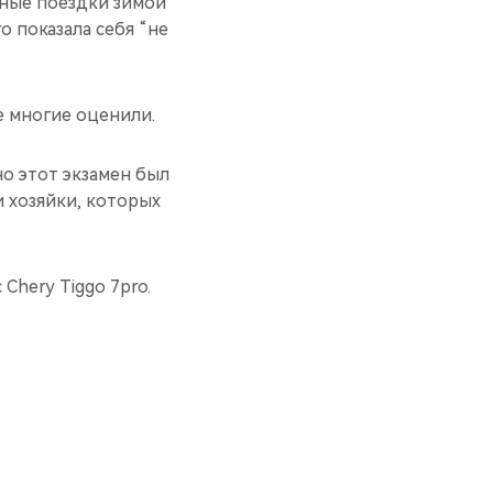
тные поездки зимой
ro показала себя “не
е многие оценили.
но этот экзамен был
и хозяйки, которых
Chery Tiggo 7pro.