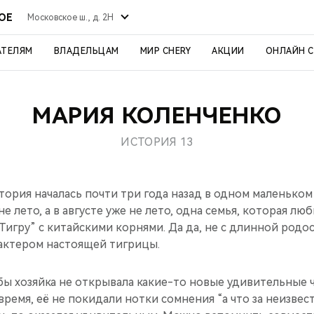
ОЕ
Московское ш., д. 2Н
АТЕЛЯМ
ВЛАДЕЛЬЦАМ
МИР CHERY
АКЦИИ
ОНЛАЙН 
МАРИЯ КОЛЕНЧЕНКО
ИСТОРИЯ 13
тория началась почти три года назад в одном маленьком
не лето, а в августе уже не лето, одна семья, которая л
“Тигру” с китайскими корнями. Да да, не с длинной родо
рактером настоящей тигрицы.
бы хозяйка не открывала какие-то новые удивительные ч
 время, её не покидали нотки сомнения “а что за неизвес