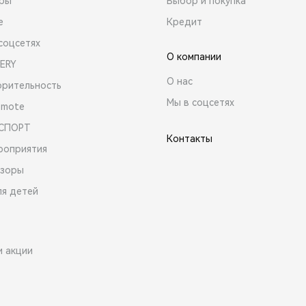
ары
Выбор и покупка
е
Кредит
соцсетях
О компании
ERY
О нас
орительность
Мы в соцсетях
emote
 СПОРТ
Контакты
роприятия
зоры
ля детей
и акции