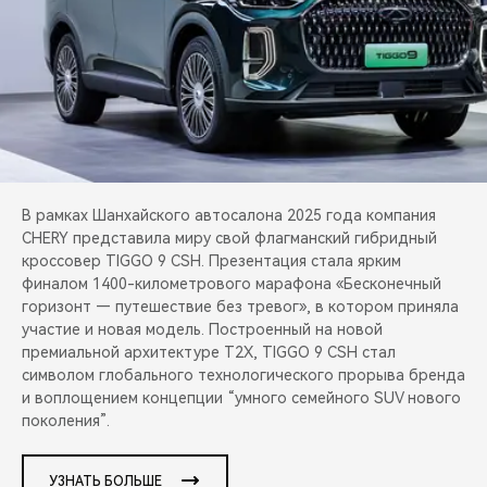
CHERY REMOTE
CHERY И СПОРТ
НАШИ МЕРОПРИЯТИЯ
ВИДЕООБЗОРЫ
В рамках Шанхайского автосалона 2025 года компания
CHERY ДЛЯ ДЕТЕЙ
CHERY представила миру свой флагманский гибридный
кроссовер TIGGO 9 CSH. Презентация стала ярким
финалом 1400-километрового марафона «Бесконечный
горизонт — путешествие без тревог», в котором приняла
участие и новая модель. Построенный на новой
премиальной архитектуре T2X, TIGGO 9 CSH стал
символом глобального технологического прорыва бренда
и воплощением концепции “умного семейного SUV нового
поколения”.
УЗНАТЬ БОЛЬШЕ