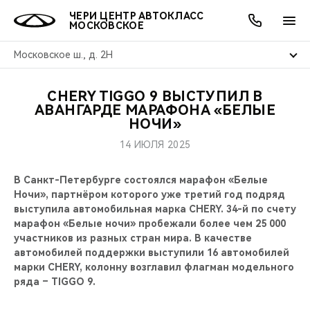
ЧЕРИ ЦЕНТР АВТОКЛАСС
МОСКОВСКОЕ
Московское ш., д. 2Н
CHERY TIGGO 9 ВЫСТУПИЛ В
ОНЛАЙН СЕРВИСЫ
ПОКУПАТЕЛЯМ
ВЛАДЕЛЬЦАМ
О КОМПАНИИ
МИР CHERY
МОДЕЛИ
АКЦИИ
АВАНГАРДЕ МАРАФОНА «БЕЛЫЕ
НОЧИ»
ВЫБОР И ПОКУПКА
СЕРВИС
АКСЕССУАРЫ
ВЫГОДЫ И АКЦИИ
ВЫБОР И ПОКУПКА
О НАС
ВСЕ МОДЕЛИ
14 ИЮЛЯ 2025
КРЕДИТ И СТРАХОВАНИЕ
ЗАПЧАСТИ И АКСЕССУАРЫ
О БРЕНДЕ
КРЕДИТ
МЫ В СОЦСЕТЯХ
В Санкт-Петербурге состоялся марафон «Белые
КРОССОВЕРЫ
Ночи», партнёром которого уже третий год подряд
ПОДДЕРЖКА
CHERY В СОЦСЕТЯХ
выступила автомобильная марка CHERY. 34-й по счету
СЕДАНЫ
марафон «Белые ночи» пробежали более чем 25 000
участников из разных стран мира. В качестве
CHERY CONNECT
ЛЮДИ CHERY
автомобилей поддержки выступили 16 автомобилей
НОВИНКИ
марки CHERY, колонну возглавил флагман модельного
БЛАГОТВОРИТЕЛЬНОСТЬ
ряда – TIGGO 9.