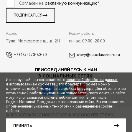
Согласен на
рекламную коммуникацию
*
ПОДПИСАТЬСЯ
Адрес:
Режим работы:
Тула, Московское ш., д. 2Н
пн-вс: 09:00-20:00
+7 (487) 270-80-70
chery@autoclass-nord.ru
ПРИСОЕДИНЯЙТЕСЬ К НАМ
В СОЦИАЛЬНЫХ СЕТЯХ:
Используя сайт, вы соглашаетесь с
политикой обработки данных
и использованием cookies вашего браузера. Cookies можно
отключить в любой момент в настройках браузера. Для обеспечения
оптимальной работы и улучшения пользовательского опыта на сайте
могут использоваться системы веб-аналитики (в том числе
СПЕЦПРЕДЛОЖЕНИЯ
Яндекс.Метрика). Продолжая использование сайта, Вы соглашаетесь
с применением указанных технологий и размещением cookie-
файлов.
© 2026 АВТОКЛАСС МОСКОВСКОЕ
© 2026 ООО «ТЕНЕТ РУС»
ЗАПИСЬ НА ТЕСТ-ДРАЙВ
ПРАВОВАЯ ИНФОРМАЦИЯ
КОНТАКТЫ
КЛИЕНТСКАЯ ПОДДЕРЖКА
ПРИНЯТЬ
Сделано в ПЕРКС
РАСЧЕТ КРЕДИТА