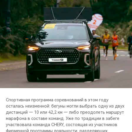
CHERY REMOTE
CHERY И СПОРТ
НАШИ МЕРОПРИЯТИЯ
ВИДЕООБЗОРЫ
CHERY ДЛЯ ДЕТЕЙ
Спортивная программа соревнований в этом году
осталась неизменной: бегуны могли выбрать одну из двух
дистанций — 10 или 42,2 км — либо преодолеть маршрут
марафона в составе команд. Уже по традиции в забеге
участвовала команда CHERY, состоящая из участников
фирменной программы лояльности, разделяющих