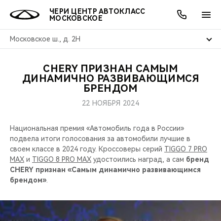
ЧЕРИ ЦЕНТР АВТОКЛАСС
МОСКОВСКОЕ
Московское ш., д. 2Н
CHERY ПРИЗНАН САМЫМ
ОНЛАЙН СЕРВИСЫ
ПОКУПАТЕЛЯМ
ВЛАДЕЛЬЦАМ
О КОМПАНИИ
МИР CHERY
МОДЕЛИ
АКЦИИ
ДИНАМИЧНО РАЗВИВАЮЩИМСЯ
БРЕНДОМ
ВЫБОР И ПОКУПКА
СЕРВИС
АКСЕССУАРЫ
ВЫГОДЫ И АКЦИИ
ВЫБОР И ПОКУПКА
О НАС
ВСЕ МОДЕЛИ
22 НОЯБРЯ 2024
КРЕДИТ И СТРАХОВАНИЕ
ЗАПЧАСТИ И АКСЕССУАРЫ
О БРЕНДЕ
КРЕДИТ
МЫ В СОЦСЕТЯХ
Национальная премия «Автомобиль года в России»
КРОССОВЕРЫ
подвела итоги голосования за автомобили лучшие в
ПОДДЕРЖКА
CHERY В СОЦСЕТЯХ
своем классе в 2024 году. Кроссоверы серий
TIGGO 7 PRO
СЕДАНЫ
MAX
и
TIGGO 8 PRO MAX
удостоились наград, а сам
бренд
CHERY признан «Самым динамично развивающимся
CHERY CONNECT
ЛЮДИ CHERY
брендом»
.
НОВИНКИ
БЛАГОТВОРИТЕЛЬНОСТЬ