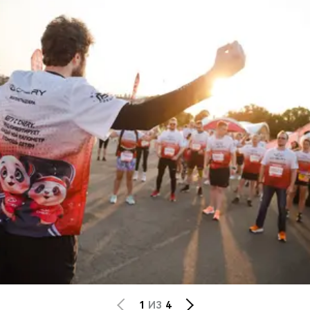
1
ИЗ
4