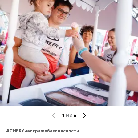
1
ИЗ
6
#CHERYнастражебезопасности